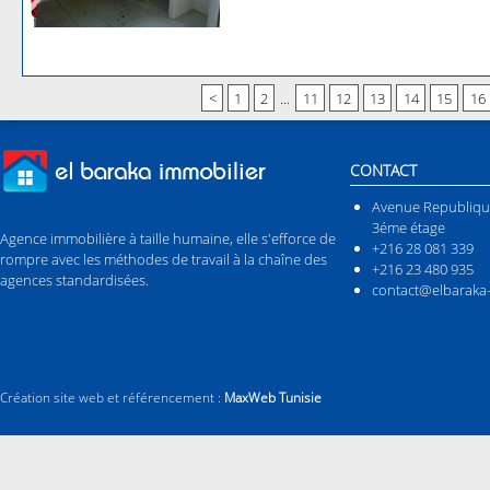
<
1
2
...
11
12
13
14
15
16
CONTACT
Avenue Republiqu
3éme étage
Agence immobilière à taille humaine, elle s'efforce de
+216 28 081 339
rompre avec les méthodes de travail à la chaîne des
+216 23 480 935
agences standardisées.
contact@elbaraka-
Création site web et référencement :
MaxWeb Tunisie