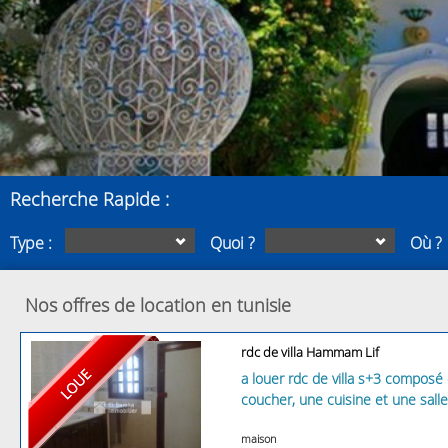
Recherche Rapide :
Type :
Quoi ?
Où ?
Nos offres de location en tunisie
rdc de villa Hammam Lif
a louer rdc de villa s+3 composé
coucher, une cuisine et une salle
maison