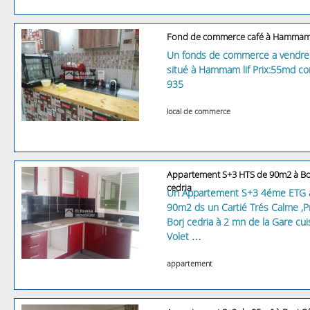
Fond de commerce café à Hammam 
Un fonds de commerce a vendre 
situé à Hammam lif Prix:55md co
935
local de commerce
Appartement S+3 HTS de 90m2 à Bo
cedria
Un Appartement S+3 4éme ETG a
90m2 ds un Cartié Trés Calme ,
Borj cedria à 2 mn de la Gare cui
Volet …
appartement