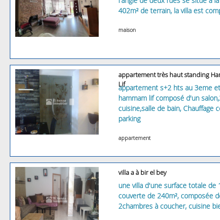
l'angle de deux rues se situe à la
402m² de terrain, la villa est c
maison
appartement très haut standing 
Lif
appartement s+2 hts au 3eme eta
hammam lif composé d'un salon,
cuisine,salle de bain, Chauffage ce
parking
appartement
villa a à bir el bey
une villa d'une surface totale de
couverte de 240m², composée de 
2chambres à coucher, cuisine bi