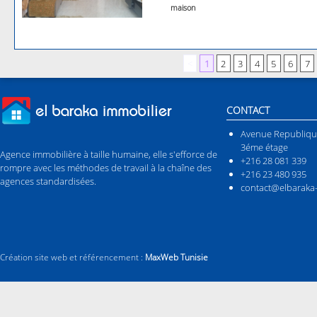
maison
<
1
2
3
4
5
6
7
CONTACT
Avenue Republiqu
3éme étage
Agence immobilière à taille humaine, elle s'efforce de
+216 28 081 339
rompre avec les méthodes de travail à la chaîne des
+216 23 480 935
agences standardisées.
contact@elbaraka-
Création site web et référencement :
MaxWeb Tunisie