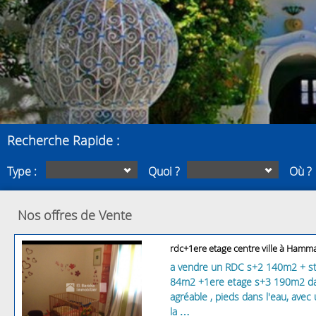
Recherche Rapide :
Type :
Quoi ?
Où ?
Nos offres de Vente
rdc+1ere etage centre ville à Hamm
a vendre un RDC s+2 140m2 + st
84m2 +1ere etage s+3 190m2 dan
agréable , pieds dans l'eau, avec
la …