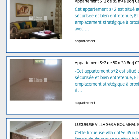
Appartement S+2 de 85 m² à Borj C
Cet appartement s+2 est situé 
sécurisée et bien entretenue, Ell
emplacement stratégique à prox
avec …
appartement
Appartement S+2 de 80 m² à Borj C
-Cet appartement s+2 est situé 
sécurisée et bien entretenue, Ell
emplacement stratégique à prox
il …
appartement
LUXUEUSE VILLA S+3 A BOUMHAL B
Cette luxueuse villa dotée d'un 